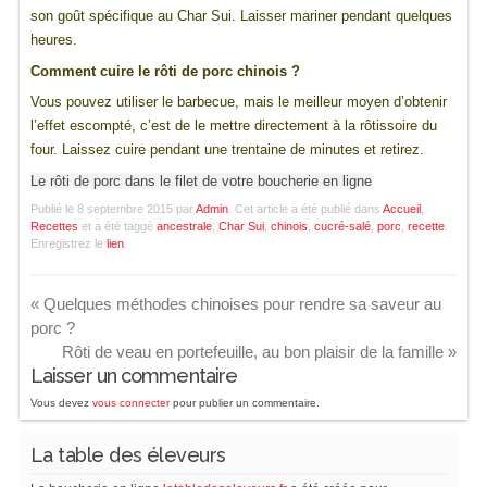
son goût spécifique au Char Sui. Laisser mariner pendant quelques
heures.
Comment cuire le rôti de porc chinois ?
Vous pouvez utiliser le barbecue, mais le meilleur moyen d’obtenir
l’effet escompté, c’est de le mettre directement à la rôtissoire du
four. Laissez cuire pendant une trentaine de minutes et retirez.
Le rôti de porc dans le filet de votre boucherie en ligne
Publié le
8 septembre 2015
par
Admin
. Cet article a été publié dans
Accueil
,
Recettes
et a été taggé
ancestrale
,
Char Sui
,
chinois
,
cucré-salé
,
porc
,
recette
.
Enregistrez le
lien
.
«
Quelques méthodes chinoises pour rendre sa saveur au
porc ?
Rôti de veau en portefeuille, au bon plaisir de la famille
»
Laisser un commentaire
Vous devez
vous connecter
pour publier un commentaire.
La table des éleveurs